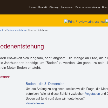
Home
Kontakt
Sitemap
Impressum
Datenschutzerklärung
Über
ind hier
seite
›
Boden verstehen
› Bodenentstehung
odenentstehung
den entwickelt sich langsam, sehr langsam. Die Menge an Erde, die ein
ele Jahrhunderte benötigt, um "Boden" zu werden. Um genau zu sein: 1
s ein Meter Boden entsteht.
hemen
Boden - die 3. Dimension
Um am Anfang zu beginnen, stellen wir die Frage, die Men
betreiben: Wie ist diese Schicht zwischen
Vegetation
und G
Boden auf (und von) dem wir heute leben?
Weiterlesen
über Boden - die 3. Dimension