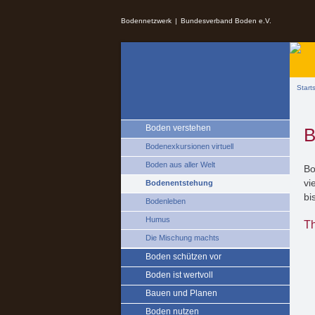
Springe zu:
Bodennetzwerk
Bundesverband Boden e.V.
Zum Inhalt springen
Sie s
Start
Boden verstehen
B
Bodenexkursionen virtuell
Boden aus aller Welt
Bo
vi
Bodenentstehung
bi
Bodenleben
Humus
T
Die Mischung machts
Boden schützen vor
Boden ist wertvoll
Bauen und Planen
Boden nutzen