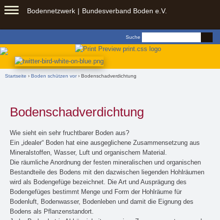
Springe zu:
Bodennetzwerk
Bundesverband Boden e.V.
Zum
Inhalt
Suchformular
Suche
springen
Sie sind hier
Startseite
›
Boden schützen vor
› Bodenschadverdichtung
Bodenschadverdichtung
Wie sieht ein sehr fruchtbarer Boden aus?
Ein „idealer“ Boden hat eine ausgeglichene Zusammensetzung aus
Mineralstoffen, Wasser, Luft und organischem Material.
Die räumliche Anordnung der festen mineralischen und organischen
Bestandteile des Bodens mit den dazwischen liegenden Hohlräumen
wird als Bodengefüge bezeichnet. Die Art und Ausprägung des
Bodengefüges bestimmt Menge und Form der Hohlräume für
Bodenluft, Bodenwasser, Bodenleben und damit die Eignung des
Bodens als Pflanzenstandort.