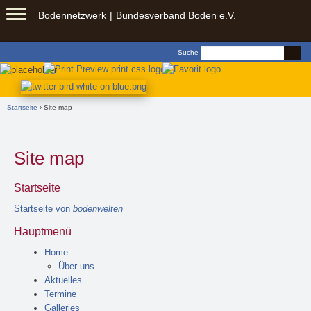
Springe zu:
Bodennetzwerk
Bundesverband Boden e.V.
Zum
Inhalt
Suchformular
Suche
springen
Sie sind hier
Startseite
› Site map
Site map
Startseite
Startseite von
bodenwelten
Hauptmenü
Home
Über uns
Aktuelles
Termine
Galleries