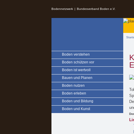
Springe zu:
Bodennetzwerk
Bundesverband Boden e.V.
Zum Inhalt springen
Sie s
Start
Boden verstehen
K
Boden schützen vor
E
Boden ist wertvoll
Bauen und Planen
Boden nutzen
To
Boden erleben
Sp
Boden und Bildung
De
un
Boden und Kunst
Don
Li