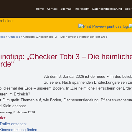
Home
Kontakt
Sitemap
Impressum
Datenschutzerklärung
Über
ind hier
seite
›
Aktuelles
› Kinotipp: „Checker Tobi 3 – Die heimliche Herrscherin der Erde“
inotipp: „Checker Tobi 3 – Die heimlich
rde“
Ab dem 8. Januar 2026 ist der neue Film des beli
zu sehen. Nach spannenden Entdeckungsreisen zu
bi diesmal der Erde – unserem Boden. In „Die heimliche Herrscherin der Erde“ 
uren im Erdreich?
r Film greift Themen auf, wie Boden, Flächenentsiegelung, Pflanzenwachstu
d Klein erlebbar.
nerstag, 8. Januar 2026
nks:
Trailer ansehen:
Kinovorstellung finden