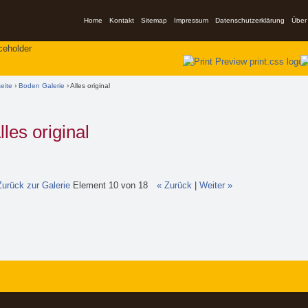
Home
Kontakt
Sitemap
Impressum
Datenschutzerklärung
Über
ind hier
seite
›
Boden Galerie
› Alles original
lles original
Zurück zur Galerie
Element 10 von 18
« Zurück
|
Weiter »