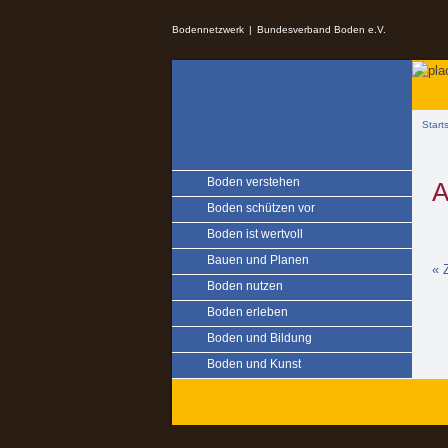
Springe zu:
Bodennetzwerk
Bundesverband Boden e.V.
Zum Inhalt springen
Sie s
Start
Boden verstehen
A
Boden schützen vor
Boden ist wertvoll
Bauen und Planen
« 
Boden nutzen
Boden erleben
Boden und Bildung
Boden und Kunst