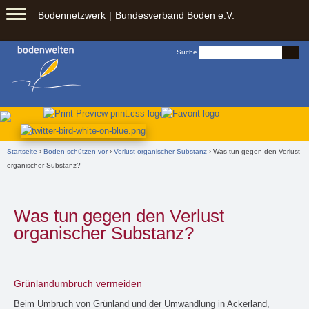
Springe zu:
Bodennetzwerk
Bundesverband Boden e.V.
Zum
Inhalt
Suchformular
Suche
springen
Sie sind hier
Startseite
›
Boden schützen vor
›
Verlust organischer Substanz
› Was tun gegen den Verlust
organischer Substanz?
Was tun gegen den Verlust
organischer Substanz?
Grünlandumbruch vermeiden
Beim Umbruch von Grünland und der Umwandlung in Ackerland,