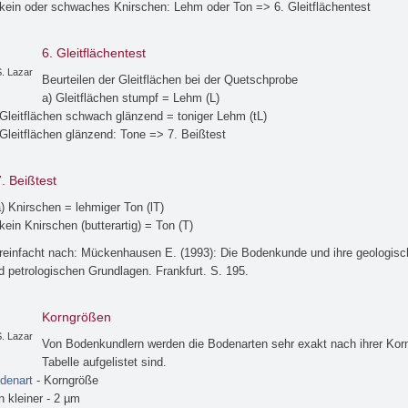
 kein oder schwaches Knirschen: Lehm oder Ton => 6. Gleitflächentest
6. Gleitflächentest
. Lazar
Beurteilen der Gleitflächen bei der Quetschprobe
a) Gleitflächen stumpf = Lehm (L)
 Gleitflächen schwach glänzend = toniger Lehm (tL)
 Gleitflächen glänzend: Tone => 7. Beißtest
7. Beißtest
) Knirschen = lehmiger Ton (lT)
 kein Knirschen (butterartig) = Ton (T)
reinfacht nach: Mückenhausen E. (1993): Die Bodenkunde und ihre geologis
d petrologischen Grundlagen. Frankfurt. S. 195.
Korngrößen
. Lazar
Von Bodenkundlern werden die Bodenarten sehr exakt nach ihrer Korn
Tabelle aufgelistet sind.
denart
- Korngröße
n kleiner - 2 µm