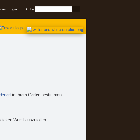
Suchformular
 uns
Login
Suche
denart
in Ihrem Garten bestimmen.
tdicken Wurst auszurollen.