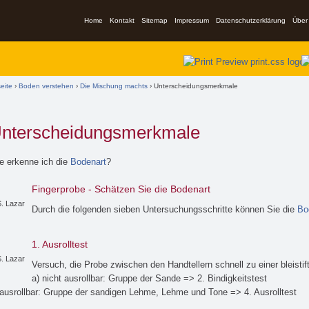
Home
Kontakt
Sitemap
Impressum
Datenschutzerklärung
Über
ind hier
seite
›
Boden verstehen
›
Die Mischung machts
› Unterscheidungsmerkmale
nterscheidungsmerkmale
e erkenne ich die
Bodenart
?
Fingerprobe - Schätzen Sie die Bodenart
. Lazar
Durch die folgenden sieben Untersuchungsschritte können Sie die
Bo
1. Ausrolltest
. Lazar
Versuch, die Probe zwischen den Handtellern schnell zu einer bleistif
a) nicht ausrollbar: Gruppe der Sande => 2. Bindigkeitstest
 ausrollbar: Gruppe der sandigen Lehme, Lehme und Tone => 4. Ausrolltest