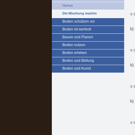
Humus
Die Mischung machts
© S
Boden schützen vor
b)
Boden ist wertvoll
Bauen und Planen
Boden nutzen
© S
Boden erleben
Boden und Bildung
b)
Boden und Kunst
© S
b)
© S