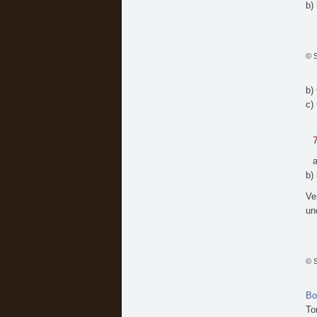
b)
© S
b)
c)
a
b)
Ve
un
© S
Bo
To