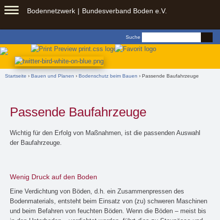
Springe zu:
Bodennetzwerk
Bundesverband Boden e.V.
Zum
Inhalt
Suchformular
Suche
springen
Sie sind hier
Startseite
›
Bauen und Planen
›
Bodenschutz beim Bauen
› Passende Baufahrzeuge
Passende Baufahrzeuge
Wichtig für den Erfolg von Maßnahmen, ist die passenden Auswahl
der Baufahrzeuge.
Wenig Druck auf den Boden
Eine Verdichtung von Böden, d.h. ein Zusammenpressen des
Bodenmaterials, entsteht beim Einsatz von (zu) schweren Maschinen
und beim Befahren von feuchten Böden. Wenn die Böden – meist bis