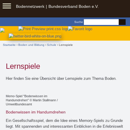
Springe zu:
Bodennetzwerk
Bundesverband Boden e.V.
Zum
Inhalt
Suchformular
Suche
springen
Sie sind hier
Startseite
›
Boden und Bildung
›
Schule
› Lernspiele
Lernspiele
Hier finden Sie eine Übersicht über Lernspiele zum Thema Boden.
Memo-Spiel "Bodenwissen im
Handumdrehen" © Martin Stallmann /
Umweltbundesamt
Bodenwissen im Handumdrehen
Ein Gesellschaftsspiel, dem die Idee eines Memory-Spiels zu Grunde
liegt. Mit spannenden und interessanten Einblicken in die Erlebniswelt