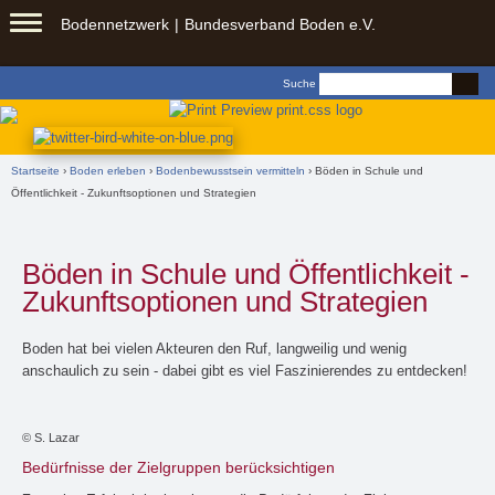
Springe zu:
Bodennetzwerk
Bundesverband Boden e.V.
Zum
Inhalt
Suchformular
Suche
springen
Sie sind hier
Startseite
›
Boden erleben
›
Bodenbewusstsein vermitteln
› Böden in Schule und
Öffentlichkeit - Zukunftsoptionen und Strategien
Böden in Schule und Öffentlichkeit -
Zukunftsoptionen und Strategien
Boden hat bei vielen Akteuren den Ruf, langweilig und wenig
anschaulich zu sein - dabei gibt es viel Faszinierendes zu entdecken!
© S. Lazar
Bedürfnisse der Zielgruppen berücksichtigen